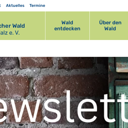
t
Aktuelles
Termine
Wald
Über den
her Wald
entdecken
Wald
lz e. V.