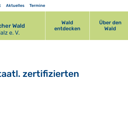
t
Aktuelles
Termine
Wald
Über den
her Wald
entdecken
Wald
lz e. V.
atl. zertifizierten