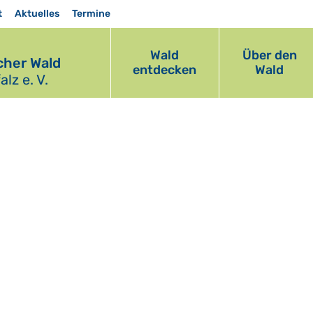
t
Aktuelles
Termine
Wald
Über den
her Wald
entdecken
Wald
lz e. V.