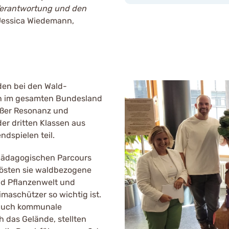
, Verantwortung und den
essica Wiedemann,
den bei den Wald-
en im gesamten Bundesland
oßer Resonanz und
er dritten Klassen aus
dspielen teil.
pädagogischen Parcours
lösten sie waldbezogene
und Pflanzenwelt und
maschützer so wichtig ist.
 auch kommunale
h das Gelände, stellten