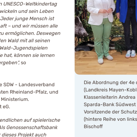
en UNESCO-Weltkindertag
ntwickeln und sein Leben
 Jeder junge Mensch ist
aft – und wir müssen alle
n zu ermöglichen. Deswegen
en Wald mit all seinen
n Wald-Jugendspielen
e hat, können sie lernen
ergeben“,
so
Die Abordnung der 4e 
 die SDW - Landesverband
(Landkreis Mayen-Koble
sten Rheinland-Pfalz, und
Klassenleiterin Andrea
 Ministerium.
Sparda-Bank Südwest e
t eG.
Vorsitzende der Schut
(hintere Reihe von link
ndlichen auf spielerische
Bischoff
. Als Genossenschaftsbank
 dieses Projekt auch