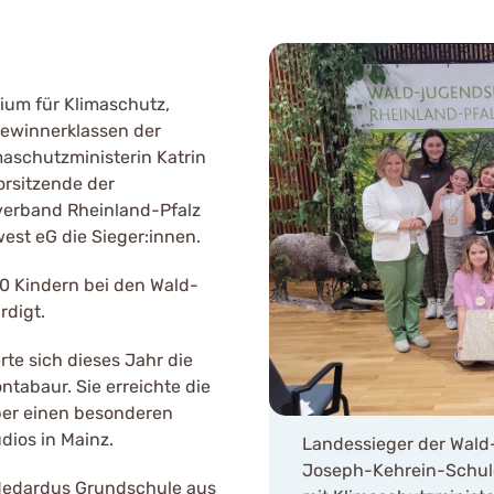
rium für Klimaschutz,
Gewinnerklassen der
aschutzministerin Katrin
orsitzende der
verband Rheinland-Pfalz
st eG die Sieger:innen.
0 Kindern bei den Wald-
rdigt.
te sich dieses Jahr die
tabaur. Sie erreichte die
ber einen besonderen
dios in Mainz.
Landessieger der Wald-
Joseph-Kehrein-Schul
 Medardus Grundschule aus