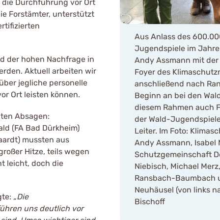
 die Durchführung vor Ort
ie Forstämter, unterstützt
tifizierten
Aus Anlass des 600.00
Jugendspiele im Jahre 
nd der hohen Nachfrage in
Andy Assmann mit der 
rden. Aktuell arbeiten wir
Foyer des Klimaschutzmi
über jegliche personelle
anschließend nach Ran
or Ort leisten können.
Beginn an bei den Wald
diesem Rahmen auch För
gten Absagen:
der Wald-Jugendspiele
Wald (FA Bad Dürkheim)
Leiter. Im Foto: Klimas
aardt) mussten aus
Andy Assmann, Isabel 
roßer Hitze, teils wegen
Schutzgemeinschaft De
t leicht, doch die
Niebisch, Michael Mer
Ransbach-Baumbach und
Neuhäusel (von links na
te:
„Die
Bischoff
ühren uns deutlich vor