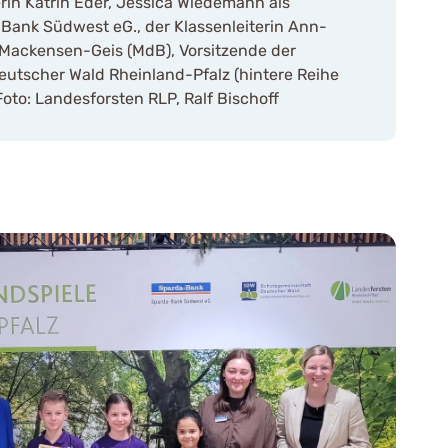
rin Katrin Eder, Jessica Wiedemann als
-Bank Südwest eG., der Klassenleiterin Ann-
 Mackensen-Geis (MdB), Vorsitzende der
utscher Wald Rheinland-Pfalz (hintere Reihe
Foto: Landesforsten RLP, Ralf Bischoff