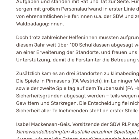
Aufgaben und standen mit Rat und Tat zur Seite. Für
sorgen mit großem Personalaufwand in erster Linie d
von ehrenamtlichen Helfer:innen u.a. der SDW und zer
Waldpädagog:innen.
Doch trotz zahlreicher Helfer:innen mussten aufgru
diesem Jahr weit über 100 Schulklassen abgesagt we
an einer Erweiterung der Standorte, und freuen uns 
Unterstützung, damit die Forstämter die Betreuung v
Zusätzlich kam es an drei Standorten zu klimabedin
Die Spiele in Pirmasens (FA Westrich), im Leininger 
sowie der zweite Spieltag auf dem Taubensuhl (FA H
Sicherheitsgründen abgesagt werden – teils wegen g
Gewittern und Starkregen. Die Entscheidung fiel nich
Sicherheit aller Teilnehmenden steht an erster Stelle.
Isabel Mackensen-Geis, Vorsitzende der SDW RLP sag
klimawandelbedingten Ausfälle einzelner Spieltage f